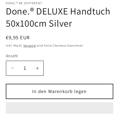
DONE.® BE DIFFERENT
Done.® DELUXE Handtuch
50x100cm Silver
Normaler
€9,95 EUR
Preis
inkl. MwSt.
Versand
wird beim Checkout berechnet
Anzahl
Verringere
Erhöhe
die
die
Menge
Menge
für
In den Warenkorb legen
für
Done.®
Done.®
DELUXE
DELUXE
Handtuch
Handtuch